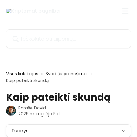
Pereiti prie pagrindinio turinio
Ieškokite straipsnių...
Visos kolekcijos
Svarbūs pranešimai
Kaip pateikti skundą
Kaip pateikti skundą
Parašė
David
2025 m. rugsėjo 5 d.
Turinys