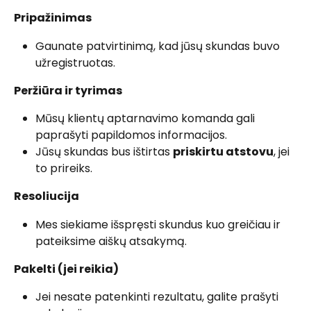
Pripažinimas
Gaunate patvirtinimą, kad jūsų skundas buvo 
užregistruotas.
Peržiūra ir tyrimas
Mūsų klientų aptarnavimo komanda gali 
paprašyti papildomos informacijos.
Jūsų skundas bus ištirtas 
priskirtu atstovu
, jei 
to prireiks.
Resoliucija
Mes siekiame išspręsti skundus kuo greičiau ir 
pateiksime aiškų atsakymą.
Pakelti (jei reikia)
Jei nesate patenkinti rezultatu, galite prašyti 