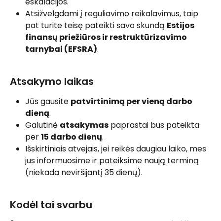
eskalacijos.
Atsižvelgdami į reguliavimo reikalavimus, taip 
pat turite teisę pateikti savo skundą 
Estijos 
finansų priežiūros ir restruktūrizavimo 
tarnybai (EFSRA)
.
Atsakymo laikas
Jūs gausite 
patvirtinimą per vieną darbo 
dieną
.
Galutinė 
atsakymas
 paprastai bus pateikta 
per 
15 darbo dienų
.
Išskirtiniais atvejais, jei reikės daugiau laiko, mes 
jus informuosime ir pateiksime naują terminą 
(niekada neviršijantį 35 dienų).
Kodėl tai svarbu