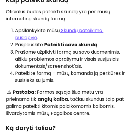
Kaip pateikti skundą
Oficialus būdas pateikti skundą yra per mūsų 
internetinę skundų formą:
Apsilankykite mūsų
 Skundų pateikimo 
puslapyje
.
Paspauskite 
Pateikti savo skundą
.
Prašome užpildyti formą su savo duomenimis, 
aiškiu problemos aprašymu ir visais susijusiais 
dokumentais/screenshot'ais.
Pateikite formą – mūsų komanda ją peržiūrės ir 
susisieks su jumis.
 ⚠️ 
Pastaba:
 Formos sąsaja šiuo metu yra 
prieinama tik 
anglų kalba
, tačiau skundus taip pat 
galima pateikti kitomis palaikomomis kalbomis, 
išvardytomis mūsų Pagalbos centre.
Ką daryti toliau?