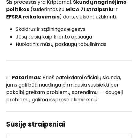
Šis procesas yra Kriptomat 
Skundų nagrinėjimo 
politikos
 (suderintos su 
MiCA 71 straipsniu
 ir 
EFSRA reikalavimais
) dalis, siekiant užtikrinti:
Skaidrus ir sąžiningas elgesys
Jūsų teisių kaip kliento apsauga
Nuolatinis mūsų paslaugų tobulinimas
✅ 
Patarimas:
 Prieš pateikdami oficialų skundą, 
jums gali būti naudinga pirmiausia susisiekti per 
pokalbį greitam problemų sprendimui — daugelį 
problemų galima išspręsti akimirksniu!
Susiję straipsniai