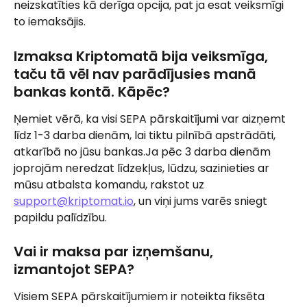
neizskatīties kā derīga opcija, pat ja esat veiksmīgi 
to iemaksājis.
Izmaksa Kriptomatā bija veiksmīga, 
taču tā vēl nav parādījusies manā 
bankas kontā. Kāpēc?
Ņemiet vērā, ka visi SEPA pārskaitījumi var aizņemt 
līdz 1-3 darba dienām, lai tiktu pilnībā apstrādāti, 
atkarībā no jūsu bankas.Ja pēc 3 darba dienām 
joprojām neredzat līdzekļus, lūdzu, sazinieties ar 
mūsu atbalsta komandu, rakstot uz 
support@kriptomat.io
, un viņi jums varēs sniegt 
papildu palīdzību.
Vai ir maksa par izņemšanu, 
izmantojot SEPA?
Visiem SEPA pārskaitījumiem ir noteikta fiksēta 