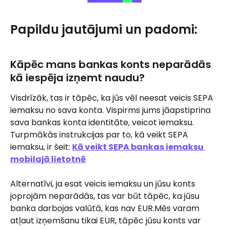
Papildu jautājumi un padomi:
Kāpēc mans bankas konts neparādās 
kā iespēja izņemt naudu?
Visdrīzāk, tas ir tāpēc, ka jūs vēl neesat veicis SEPA 
iemaksu no sava konta. Vispirms jums jāapstiprina 
sava bankas konta identitāte, veicot iemaksu. 
Turpmākās instrukcijas par to, kā veikt SEPA 
iemaksu, ir šeit: 
Kā veikt SEPA bankas iemaksu 
mobilajā lietotnē
Alternatīvi, ja esat veicis iemaksu un jūsu konts 
joprojām neparādās, tas var būt tāpēc, ka jūsu 
banka darbojas valūtā, kas nav EUR.Mēs varam 
atļaut izņemšanu tikai EUR, tāpēc jūsu konts var 