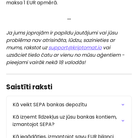
maksa 1 EUR apmērā.
…
Ja jums joprojām ir papildu jautājumi vai jūsu 
problēma nav atrisināta, lūdzu, sazinieties ar 
mums, rakstot uz 
support@kriptomat.io
 vai 
uzsāciet tiešo čatu ar vienu no mūsu aģentiem - 
pieejami vairāk nekā 18 valodās!
Saistīti raksti
Kā veikt SEPA bankas depozītu
Kā izņemt līdzekļus uz jūsu bankas kontiem, 
izmantojot SEPA?
Kā iegādāties, izmantojot savu EUR bilanci 