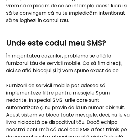
vrem să explicăm de ce se întâmplă acest lucru și 
să te convingem că nu te împiedicăm intenționat 
să te loghezi în contul tău.
Unde este codul meu SMS?
În majoritatea cazurilor, problema se află la 
furnizorul tău de servicii mobile. Ca să fim direcți, 
aici se află blocajul și îți vom spune exact de ce.
Furnizorii de servicii mobile pot adesea să 
implementeze filtre pentru mesajele Spam 
nedorite, în special SMS-urile care sunt 
automatizate și nu provin de la un număr obișnuit. 
Acest sistem va bloca toate mesajele, deci, nu le va 
livra niciodată pe dispozitivul tău. Dacă echipa 
noastră confirmă că acel cod SMS a fost trimis pe 
de serverul nostru, atunci nu există nici o îndoială 