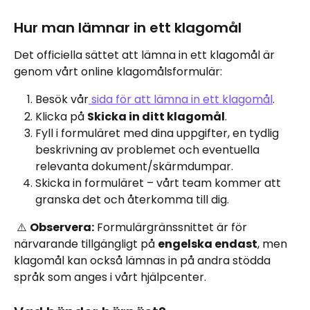
Hur man lämnar in ett klagomål
Det officiella sättet att lämna in ett klagomål är 
genom vårt online klagomålsformulär:
Besök vår
 sida för att lämna in ett klagomål
.
Klicka på 
Skicka in ditt klagomål
.
Fyll i formuläret med dina uppgifter, en tydlig 
beskrivning av problemet och eventuella 
relevanta dokument/skärmdumpar.
Skicka in formuläret – vårt team kommer att 
granska det och återkomma till dig.
 ⚠️ 
Observera:
 Formulärgränssnittet är för 
närvarande tillgängligt på 
engelska endast
, men 
klagomål kan också lämnas in på andra stödda 
språk som anges i vårt hjälpcenter.