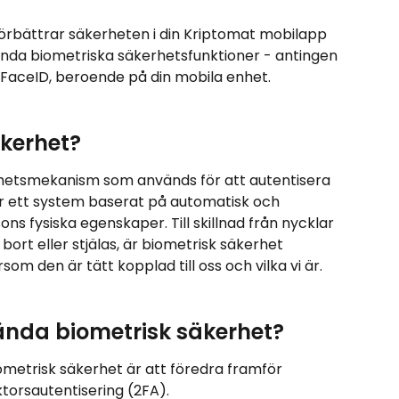
u förbättrar säkerheten i din Kriptomat mobilapp 
nda biometriska säkerhetsfunktioner - antingen 
 FaceID, beroende på din mobila enhet.
äkerhet?
rhetsmekanism som används för att autentisera 
er ett system baserat på automatisk och 
ns fysiska egenskaper. Till skillnad från nycklar 
rt eller stjälas, är biometrisk säkerhet 
m den är tätt kopplad till oss och vilka vi är.
nda biometrisk säkerhet?
biometrisk säkerhet är att föredra framför 
ktorsautentisering (2FA).