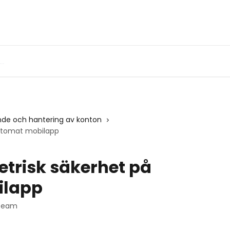
de och hantering av konton
riptomat mobilapp
etrisk säkerhet på
ilapp
 Team