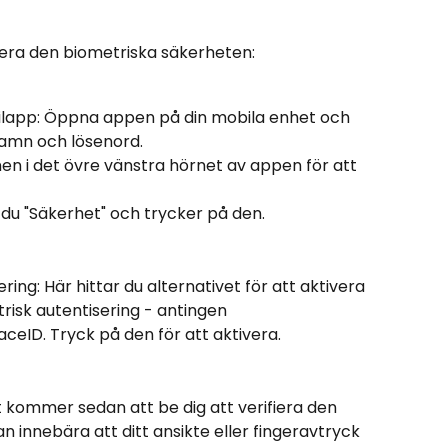
urera den biometriska säkerheten:
ilapp: Öppna appen på din mobila enhet och 
namn och lösenord.
n i det övre vänstra hörnet av appen för att 
r du "Säkerhet" och trycker på den.
ring: Här hittar du alternativet för att aktivera 
risk autentisering - antingen 
aceID. Tryck på den för att aktivera.
 kommer sedan att be dig att verifiera den 
 innebära att ditt ansikte eller fingeravtryck 