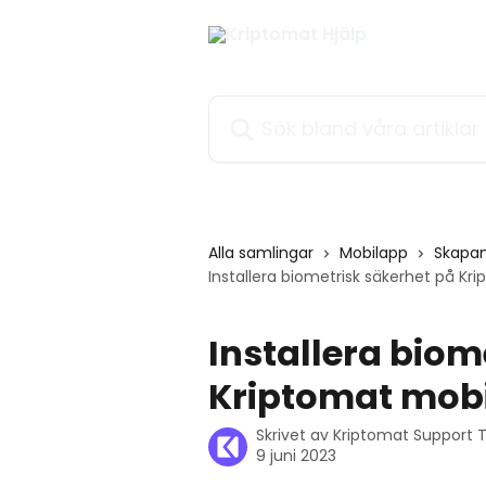
Hoppa till huvudinnehåll
Sök bland våra artiklar …
Alla samlingar
Mobilapp
Skapan
Installera biometrisk säkerhet på K
Installera biom
Kriptomat mob
Skrivet av
Kriptomat Support
9 juni 2023