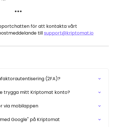
***
portchatten för att kontakta vårt 
postmeddelande till 
support@kriptomat.io
faktorautentisering (2FA)?
are trygga mitt Kriptomat konto?
or via mobilappen
n med Google" på Kriptomat