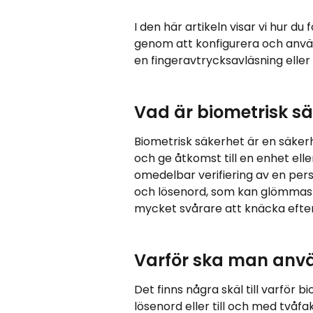
I den här artikeln visar vi hur d
genom att konfigurera och anvä
en fingeravtrycksavläsning eller
Vad är biometrisk s
Biometrisk säkerhet är en säke
och ge åtkomst till en enhet ell
omedelbar verifiering av en perso
och lösenord, som kan glömmas bo
mycket svårare att knäcka efterso
Varför ska man anvä
Det finns några skäl till varför 
lösenord eller till och med tvåfa