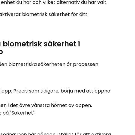
nhet du har och vilket alternativ du har valt.
 aktiverat biometrisk säkerhet för ditt 
 biometrisk säkerhet i 
p
den biometriska säkerheten är processen 
lapp: Precis som tidigare, börja med att öppna 
n i det övre vänstra hörnet av appen.
k på "Säkerhet".
sering: Den här gången, istället för att aktivera 