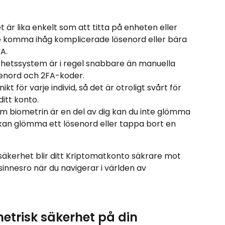
 är lika enkelt som att titta på enheten eller 
te komma ihåg komplicerade lösenord eller bära 
A.
hetssystem är i regel snabbare än manuella 
enord och 2FA-koder.
kt för varje individ, så det är otroligt svårt för 
itt konto.
m biometrin är en del av dig kan du inte glömma 
an glömma ett lösenord eller tappa bort en 
äkerhet blir ditt Kriptomatkonto säkrare mot 
sinnesro när du navigerar i världen av 
metrisk säkerhet på din 