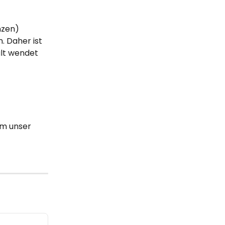
nzen) 
 Daher ist 
lt wendet 
m unser 