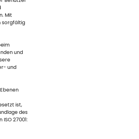
er Benutzer 
 
. Mit 
orgfältig 
beim 
unden und 
sere 
r- und 
 Ebenen 
etzt ist, 
ndlage des 
 ISO 27001: 