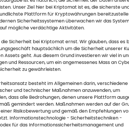
aufgabe ist es natürlich, die Sicherheit der Daten unser
sten. Unser Ziel hier bei Kriptomat ist es, die sicherste und
undlichste Plattform für Kryptowährungen bereitzustellen
ernen Sicherheitssystemen überwachen wir das System s
auf mögliche verdächtige Aktivitäten.
ie Sicherheit bei Kriptomat ernst. Wir glauben, dass es 
ngsgeschäft hauptsächlich um die Sicherheit unserer K
len Assets geht. Aus diesem Grund investieren wir viel in un
en und Ressourcen, um ein angemessenes Mass an Cybe
icherheit zu gewährleisten.
rheitsansatz besteht im Allgemeinen darin, verschiedene
rischer und technischer Maßnahmen anzuwenden, um 
len, dass alle Bedrohungen, denen unsere Plattform ausges
mäß gemindert werden. Maßnahmen werden auf der Gru
 einer Risikobewertung und gemäß den Empfehlungen von
tzt. Informationstechnologie - Sicherheitstechniken - 
odex für das Informationssicherheitsmanagement und 