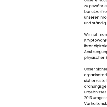
Unsere Haupt
zu gewährlei
benutzerfre
unseren mod
und ständig 
Wir nehmen d
Kryptowähru
ihrer digita
Anstrengung
physischer S
Unser Siche
organisato
sicherzustel
ordnungsge
Ergebnisses
2013 umgese
Verhaltensk