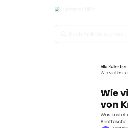
Zum Hauptinhalt springen
Nach Artikeln suchen …
Alle Kollektio
Wie viel kost
Wie vi
von K
Was kostet e
Brieftasche