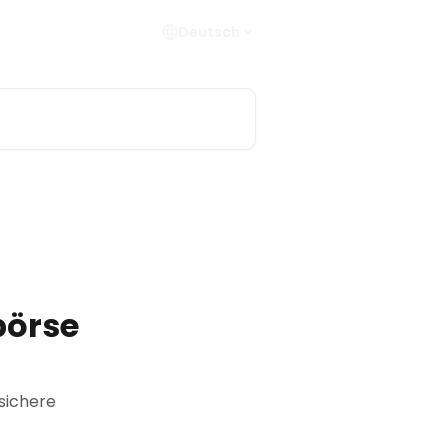
Deutsch
börse
 sichere