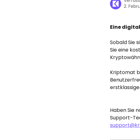
Verfas
2. Febr
Eine digita
Sobald Sie s
Sie eine kos
Kryptowähr
Kriptomat bi
Benutzerfreu
erstklassige
Haben Sie n
Support-Tea
support@kr