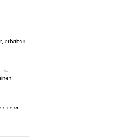
n, erhalten 
 die 
einen 
m unser 