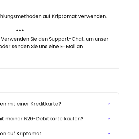
Zahlungsmethoden auf Kriptomat verwenden.
***
 Verwenden Sie den Support-Chat, um unser 
der senden Sie uns eine E-Mail an 
n mit einer Kreditkarte?
it meiner N26-Debitkarte kaufen?
en auf Kriptomat