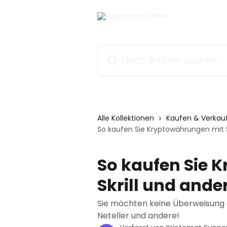
Zum Hauptinhalt springen
Nach Artikeln suchen …
Alle Kollektionen
Kaufen & Verkau
So kaufen Sie Kryptowährungen mit 
So kaufen Sie 
Skrill und and
Sie möchten keine Überweisung o
Neteller und andere!