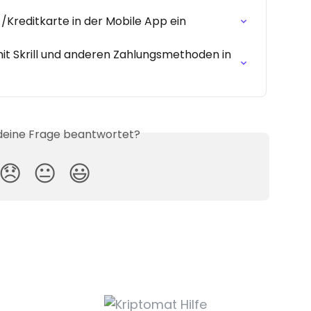
-/Kreditkarte in der Mobile App ein
 Skrill und anderen Zahlungsmethoden in 
 deine Frage beantwortet?
😞
😐
😃