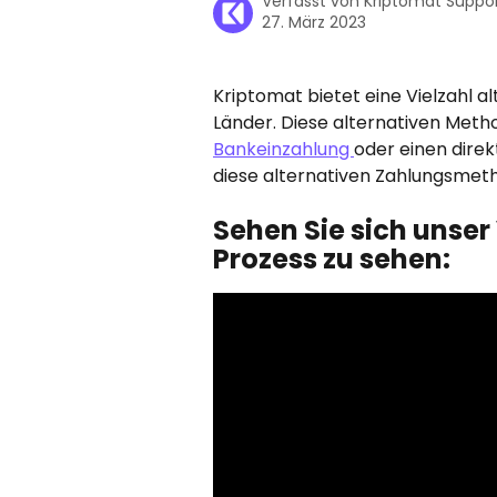
Verfasst von
Kriptomat Suppo
27. März 2023
Kriptomat bietet eine Vielzahl 
Länder. Diese alternativen Meth
Bankeinzahlung 
oder einen direk
diese alternativen Zahlungsme
Sehen Sie sich unse
Prozess zu sehen: