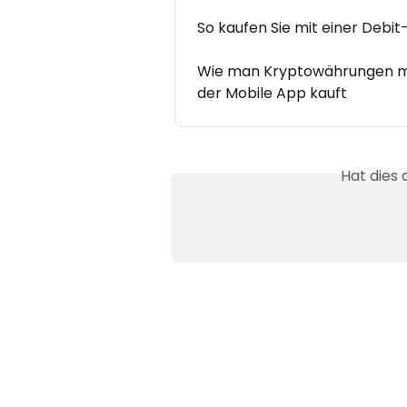
So kaufen Sie mit einer Debit
Wie man Kryptowährungen mit
der Mobile App kauft
Hat dies