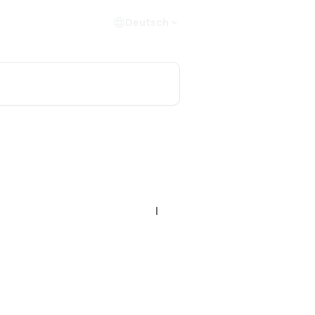
Deutsch