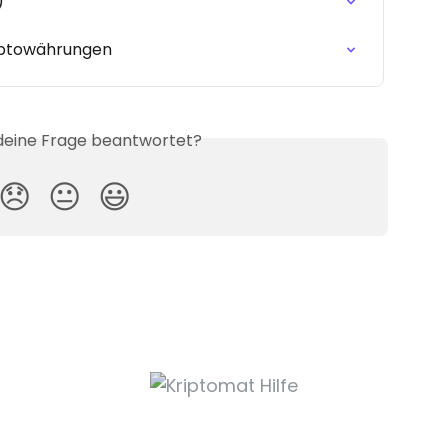
)
yptowährungen
 deine Frage beantwortet?
😞
😐
😃