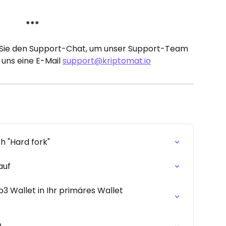
***
 Sie den Support-Chat, um unser Support-Team 
uns eine E-Mail 
support@kriptomat.io
h "Hard fork"
auf
3 Wallet in Ihr primäres Wallet 