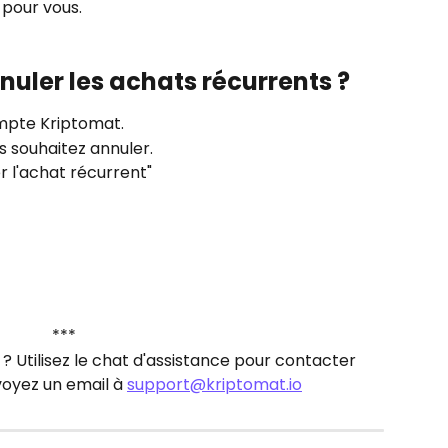
 pour vous.
uler les achats récurrents ?
mpte Kriptomat.
s souhaitez annuler.
r l'achat récurrent"
***
 Utilisez le chat d'assistance pour contacter 
oyez un email à 
support@kriptomat.io