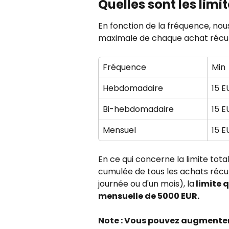
Quelles sont les limit
En fonction de la fréquence, nous
maximale de chaque achat récurr
Fréquence
Min
Hebdomadaire
15 E
Bi-hebdomadaire
15 E
Mensuel
15 E
En ce qui concerne la limite total
cumulée de tous les achats récur
journée ou d'un mois), la
 limite 
mensuelle de 5000 EUR.
Note : Vous pouvez augmenter le