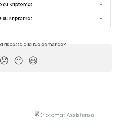
e su Kriptomat
e su Kriptomat
 la risposta alla tua domanda?
😞
😐
😃