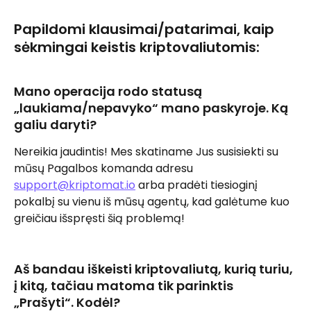
Papildomi klausimai/patarimai, kaip 
sėkmingai keistis kriptovaliutomis:
Mano operacija rodo statusą 
„laukiama/nepavyko“ mano paskyroje. Ką 
galiu daryti?
Nereikia jaudintis! Mes skatiname Jus susisiekti su 
mūsų Pagalbos komanda adresu 
support@kriptomat.io
 arba pradėti tiesioginį 
pokalbį su vienu iš mūsų agentų, kad galėtume kuo 
greičiau išspręsti šią problemą!
Aš bandau iškeisti kriptovaliutą, kurią turiu, 
į kitą, tačiau matoma tik parinktis 
„Prašyti“. Kodėl?