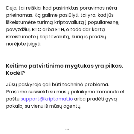
Deja, tai reiškia, kad pasirinktas poravimas nėra 
prieinamas. Ką galime pasiūlyti, tai yra, kad jūs 
iškeistumėte turimą kriptovaliutą į populiaresnę, 
pavyzdžiui, BTC arba ETH, o tada dar kartą 
iškeistumėte į kriptovaliutą, kurią iš pradžių 
norėjote įsigyti.
Keitimo patvirtinimo mygtukas yra pilkas. 
Kodėl?
Jūsų paskyroje gali būti techninė problema. 
Prašome susisiekti su mūsų palaikymo komanda el. 
paštu 
support@kriptomat.io
 arba pradėti gyvą 
pokalbį su vienu iš mūsų agentų.
…