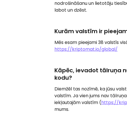
nodrošināšanu un lietotāju tiesī
labot un dzēst.
Kurām valstīm ir pieeja
Mēs esam pieejami 38 valstīs visā
https://kriptomat.io/global/
Kāpēc, ievadot tālruņa n
kodu?
Diemžēl tas nozīmē, ka jūsu vals
valstīm. Ja vien jums nav tālru
iekļautajām valstīm (
https://kri
mums.