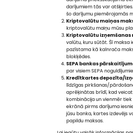
darījumiem tās var atšķirties
šo darījumu piemērojamās 
Kriptovalūtu maiņas mak
kriptovalūtu maiņu mūsu pl
Kriptovalūtu izņemšanas
valūtu, kuru sūtāt. Šī maksa 
pazīstama kā kalnrača maksa
blokķēdes.
SEPA bankas pārskaitīju
par visiem SEPA noguldījum
Kredītkartes depozīta/i
līdzīgas pirkšanas/pārdošana
aprēķinātas brīdī, kad veicat
kombinācija un vienmēr tiek 
ekrānā pirms darījuma iesnie
jūsu banka, kartes izdevējs 
papildu maksas.
Lai iegūtu vairāk informācijas pa