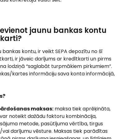
vienot jaunu bankas kontu 
karti?
nu bankas kontu, ir veikt SEPA depozītu no šī 
karti, ir jāveic darījums ar kredītkarti un pirms 
ina lodziņā “saglabāt turpmākiem pirkumiem”. 
nkas/kartes informāciju sava konta informācijā, 
s?
/pārdošanas maksas:
 maksa tiek aprēķināta, 
 var noteikt dažādu faktoru kombinācija, 
sājuma metode, pasūtījuma vērtība, tirgus 
n/vai darījumu vēsture. Maksas tiek parādītas 
ānā pirms darījuma iesniegšanas, un līdzīgiem 