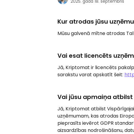
2025. gada 18. septembris
Kur atrodas jūsu uzņēm
Mūsu galvenā mītne atrodas Talli
Vai esat licencēts uzņ
Jā, Kriptomat ir licencēts pakalp
sarakstu varat apskatīt šeit: 
htt
Vai jūsu apmaiņa atbils
Jā, Kriptomat atbilst Vispārīgaja
uzņēmumam, kas atrodas Eiropas Sa
pieprasīts ievērot GDPR standart
aizsardzības nodrošināšanu, da