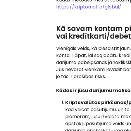
https://kriptomat.io/global/
Kā savam kontam pie
vai kredītkarti/debet
Vienīgais veids, kā piesaistīt jau
konta. Tāpat, lai saglabātu kredīt
darījuma pabeigšanas jānoklikšķ
Jūs nevarat vienkārši ievadīt ba
jo tas ir drošības risks.
Kādas ir jūsu darījumu maksa
Kriptovalūtas pirkšanas
kad veicat pasūtījumu, un to
piemēram, jūsu izvēlētā mak
apstākļi, pasūtījuma veids u
darījuma priekšskatījuma ekr