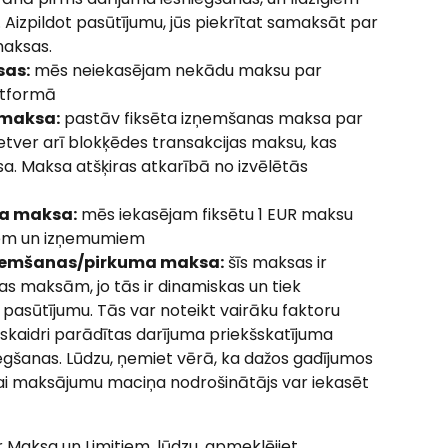
. Aizpildot pasūtījumu, jūs piekrītat samaksāt par 
maksas.
sas:
 mēs neiekasējam nekādu maksu par 
atformā
 maksa:
 pastāv fiksēta izņemšanas maksa par 
ietver arī blokķēdes transakcijas maksu, kas 
. Maksa atšķiras atkarībā no izvēlētās 
ma maksa:
 mēs iekasējam fiksētu 1 EUR maksu 
iem un izņemumiem
zņemšanas/pirkuma maksa:
 šīs maksas ir 
s maksām, jo tās ir dinamiskas un tiek 
 pasūtījumu. Tās var noteikt vairāku faktoru 
skaidri parādītas darījuma priekšskatījuma 
gšanas. Lūdzu, ņemiet vērā, ka dažos gadījumos 
vai maksājumu maciņa nodrošinātājs var iekasēt 
r Maksa un Limitiem, lūdzu, apmeklējiet 