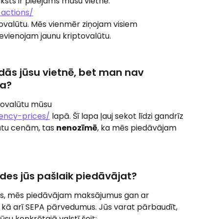
ksts ir pieejams mūsu vietnē: 
-actions/
ptovalūtu. Mēs vienmēr ziņojam visiem 
ievienojam jaunu kriptovalūtu.
dās jūsu vietnē, bet man nav 
ja?
ptovalūtu mūsu 
rency-prices/
 lapā. Šī lapa ļauj sekot līdzi gandrīz 
ūtu cenām, tas 
nenozīmē
, ka mēs piedāvājam 
s jūs pašlaik piedāvājat?
tas, mēs piedāvājam maksājumus gan ar 
l, kā arī SEPA pārvedumus. Jūs varat pārbaudīt, 
u konkrētajā valstī šeit: 