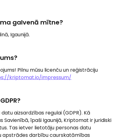
uma galvenā mītne?
nā, Igaunijā.
ēmums?
ojums! Pilnu mūsu licenču un reģistrāciju 
ps://kriptomat.io/impressum/
t GDPR?
i datu aizsardzības regulai (GDPR). Kā 
vienībā, īpaši Igaunijā, Kriptomat ir juridiski 
us. Tas ietver lietotāju personas datu 
tu apstrādes darbību caurskatāmības 