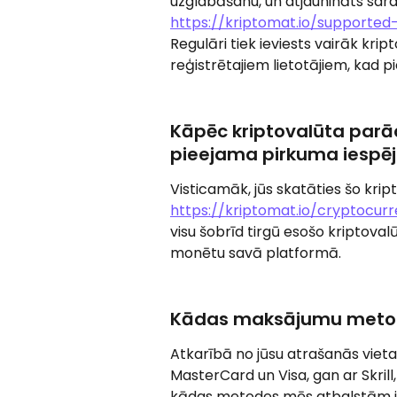
uzglabāšanu, un atjaunināts sara
https://kriptomat.io/supported
Regulāri tiek ieviests vairāk kri
reģistrētajiem lietotājiem, kad p
Kāpēc kriptovalūta parā
pieejama pirkuma iespē
Visticamāk, jūs skatāties šo kri
https://kriptomat.io/cryptocur
visu šobrīd tirgū esošo kriptoval
monētu savā platformā.
Kādas maksājumu metode
Atkarībā no jūsu atrašanās vie
MasterCard un Visa, gan ar Skril
kādas metodes mēs atbalstām jūs