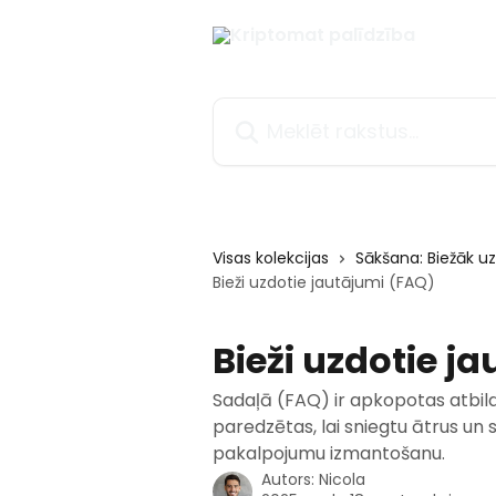
Pāriet uz galveno saturu
Meklēt rakstus...
Visas kolekcijas
Sākšana: Biežāk u
Bieži uzdotie jautājumi (FAQ)
Bieži uzdotie j
Sadaļā (FAQ) ir apkopotas atbild
paredzētas, lai sniegtu ātrus u
pakalpojumu izmantošanu.
Autors:
Nicola