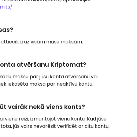
imits/
ksas?
ti attiecībā uz visām mūsu maksām.
konta atvēršanu Kriptomat?
kādu maksu par jūsu konta atvēršanu vai 
tiek iekasēta maksa par neaktīvu kontu.
ūt vairāk nekā viens konts?
kai vienu reizi, izmantojot vienu kontu. Kad jūsu 
ota, jūs vairs nevarēsit verificēt ar citu kontu, 