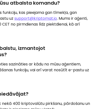
r jūsu atbalsta komandu?
s funkciju, kas pieejama gan tīmekļa, gan 
pastu uz 
support@kriptomat.io
. Mums ir aģenti, 
0 CET no pirmdienas līdz piektdienai, kā arī 
balstu, izmantojot 
us?
joties sazināties ar kādu no mūsu aģentiem, 
šanas funkciju, vai arī varat nosūtīt e-pastu uz 
piedāvājat?
k nekā 400 kriptovalūtu pirkšanu, pārdošanu un 