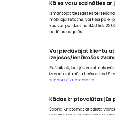
Kā es varu sazināties a
Izmantojot tiešsaistes tērzēšana
mobilajā lietotnē, vai tieši pa e-
kas var palīdzēt no 8.00 līdz 22.0
nedēļas nogalēs.
Vai piedāvājat klientu at
izejošos/ienākošos zvan
Pašlaik nē, bet jūs varat nekavē
izmantojot mūsu tiešsaistes tērzē
support@kriptomat.io
Kādas kriptovalūtas jūs 
Šobrīd Kriptomat atbalsta vairā