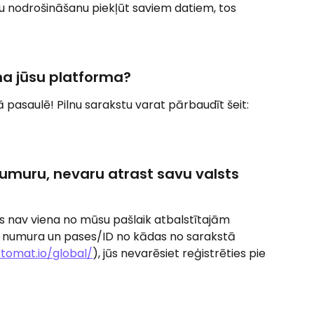
bu nodrošināšanu piekļūt saviem datiem, tos 
ma jūsu platforma?
 pasaulē! Pilnu sarakstu varat pārbaudīt šeit: 
umuru, nevaru atrast savu valsts 
ts nav viena no mūsu pašlaik atbalstītajām 
ņa numura un pases/ID no kādas no sarakstā 
ptomat.io/global/
), jūs nevarēsiet reģistrēties pie 