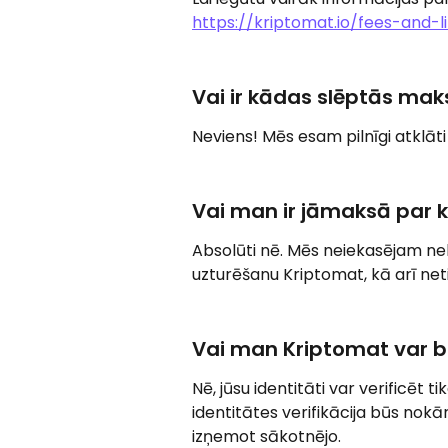
https://kriptomat.io/fees-and-l
Vai ir kādas slēptās ma
Neviens! Mēs esam pilnīgi atklā
Vai man ir jāmaksā par 
Absolūti nē. Mēs neiekasējam ne
uzturēšanu Kriptomat, kā arī ne
Vai man Kriptomat var b
Nē, jūsu identitāti var verificēt ti
identitātes verifikācija būs nokārt
izņemot sākotnējo.