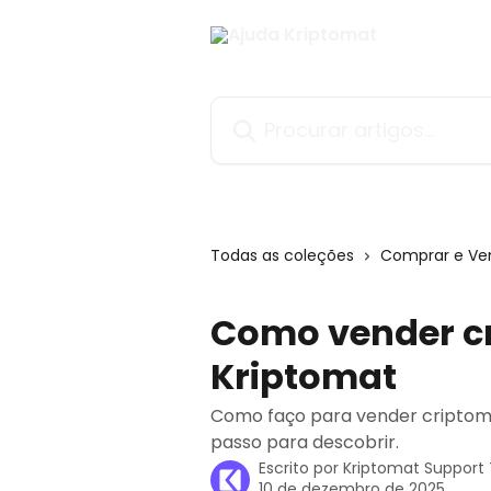
Ir para conteúdo principal
Procurar artigos...
Todas as coleções
Comprar e Ve
Como vender c
Kriptomat
Como faço para vender criptomo
passo para descobrir.
Escrito por
Kriptomat Suppor
10 de dezembro de 2025