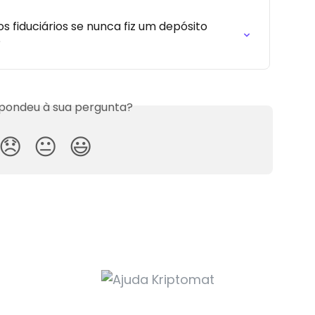
 fiduciários se nunca fiz um depósito 
?
spondeu à sua pergunta?
😞
😐
😃