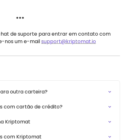
​ 
*** 
chat de suporte para entrar em contato com 
e-nos um e-mail 
support@kriptomat.io
ra outra carteira?
 com cartão de crédito?
a Kriptomat
s com Kriptomat