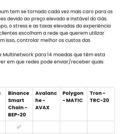
eum tem se tornado cada vez mais caro para os 
ições devido ao preço elevado e instável do Gás.
po, o stress e as taxas elevadas da experiência 
 clientes escolham a rede que querem utilizar 
m isso, controlar melhor os custos das 
 Multinetwork para 14 moedas que têm esta 
ver em que redes pode enviar/receber quais 
u
Binance 
Avalanc
Polygon 
Tron - 
Smart 
he - 
- MATIC
TRC-20
Chain - 
AVAX
BEP-20
✅