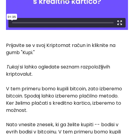
Prijavite se v svoj Kriptomat račun in kliknite na 
gumb "Kupi."
Tukaj
 si lahko ogledate seznam razpoložljivih 
kriptovalut.
V tem primeru bomo kupili bitcoin, zato izberemo 
bitcoin. Spodaj lahko izberemo plačilno metodo. 
Ker želimo plačati s kreditno kartico, izberemo to 
možnost.
Nato vnesite znesek, ki ga želite kupiti -- bodisi v 
evrih bodisi v bitcoinu. V tem primeru bomo kupili 