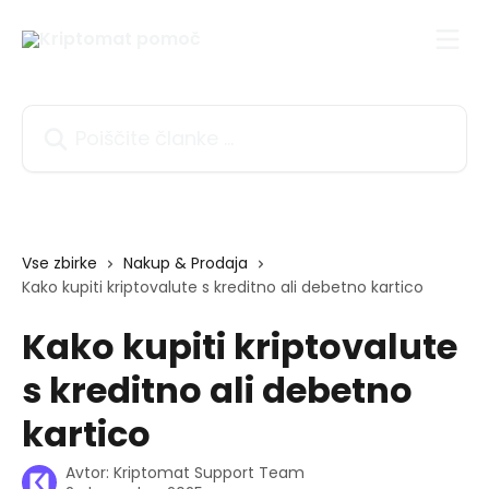
Preskoči na glavno vsebino
Poiščite članke ...
Vse zbirke
Nakup & Prodaja
Kako kupiti kriptovalute s kreditno ali debetno kartico
Kako kupiti kriptovalute
s kreditno ali debetno
kartico
Avtor:
Kriptomat Support Team