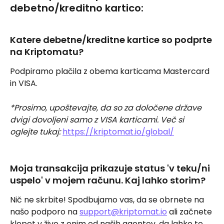
debetno/kreditno kartico:
Katere debetne/kreditne kartice so podprte 
na Kriptomatu?
Podpiramo plačila z obema karticama Mastercard 
in VISA.
*Prosimo, upoštevajte, da so za določene države 
dvigi dovoljeni samo z VISA karticami. Več si 
oglejte tukaj:
https://kriptomat.io/global/
Moja transakcija prikazuje status 'v teku/ni 
uspelo' v mojem računu. Kaj lahko storim?
Nič ne skrbite! Spodbujamo vas, da se obrnete na 
našo podporo na 
support@kriptomat.io
 ali začnete 
klepet v živo z enim od naših agentov, da lahko to 