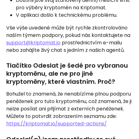
Dostihli jste svůj stanovený denní/měsíční limit 
pro výběry kryptoměn na Kriptomat.
V aplikaci došlo k technickému problému.
Vše výše uvedené může být rychle zkontrolováno 
naším týmem podpory, pokud nás kontaktujete na 
support@kriptomat.io
 prostřednictvím e-mailu 
nebo zahájíte živý chat s jedním z našich agentů.
Tlačítko Odeslat je šedé pro vybranou 
kryptoměnu, ale ne pro jiné 
kryptoměny, které vlastním. Proč?
Bohužel to znamená, že nenabízíme plnou podporu 
peněženek pro tuto kryptoměnu, což znamená, že ji 
nelze posílat ani přijímat z externích peněženek. 
Můžete to potvrdit zobrazením seznamu zde: 
https://kriptomat.io/supported-actions/