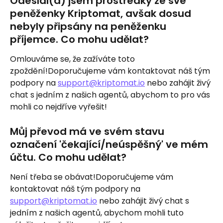
Odeslal(a) jsem prostředky ze své 
peněženky Kriptomat, avšak dosud 
nebyly připsány na peněženku 
příjemce. Co mohu udělat?
Omlouváme se, že zažíváte toto 
zpoždění!Doporučujeme vám kontaktovat náš tým 
podpory na 
support@kriptomat.io
 nebo zahájit živý 
chat s jedním z našich agentů, abychom to pro vás 
mohli co nejdříve vyřešit!
Můj převod má ve svém stavu 
označení 'čekající/neúspěšný' ve mém 
účtu. Co mohu udělat?
Není třeba se obávat!Doporučujeme vám 
kontaktovat náš tým podpory na 
support@kriptomat.io
 nebo zahájit živý chat s 
jedním z našich agentů, abychom mohli tuto 