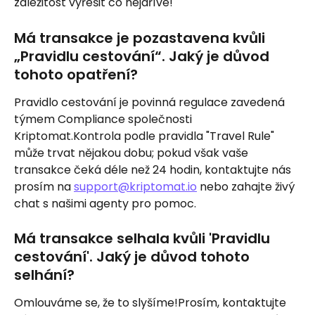
záležitost vyřešit co nejdříve!
Má transakce je pozastavena kvůli 
„Pravidlu cestování“. Jaký je důvod 
tohoto opatření?
Pravidlo cestování je povinná regulace zavedená 
týmem Compliance společnosti 
Kriptomat.Kontrola podle pravidla "Travel Rule" 
může trvat nějakou dobu; pokud však vaše 
transakce čeká déle než 24 hodin, kontaktujte nás 
prosím na 
support@kriptomat.io
 nebo zahajte živý 
chat s našimi agenty pro pomoc.
Má transakce selhala kvůli 'Pravidlu 
cestování'. Jaký je důvod tohoto 
selhání?
Omlouváme se, že to slyšíme!Prosím, kontaktujte 