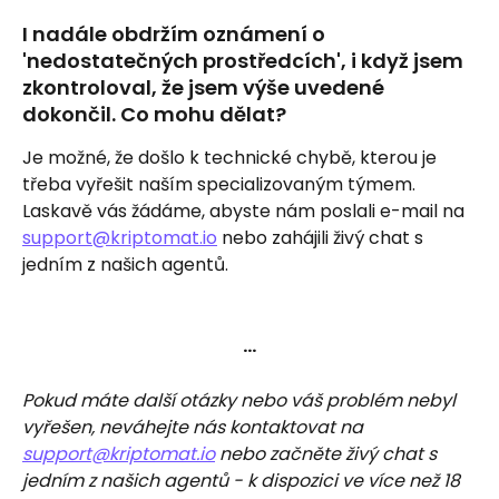
I nadále obdržím oznámení o 
'nedostatečných prostředcích', i když jsem 
zkontroloval, že jsem výše uvedené 
dokončil. Co mohu dělat?
Je možné, že došlo k technické chybě, kterou je 
třeba vyřešit naším specializovaným týmem. 
Laskavě vás žádáme, abyste nám poslali e-mail na 
support@kriptomat.io
 nebo zahájili živý chat s 
jedním z našich agentů.
…
Pokud máte další otázky nebo váš problém nebyl 
vyřešen, neváhejte nás kontaktovat na 
support@kriptomat.io
 nebo začněte živý chat s 
jedním z našich agentů - k dispozici ve více než 18 