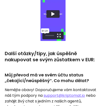
Další otázky/tipy, jak úspěšně 
nakupovat se svým zůstatkem v EUR:
Můj převod má ve svém účtu status 
„čekající/neúspěšný“. Co mohu dělat?
Nemějte obavy! Doporučujeme vám kontaktovat 
náš tým podpory na 
support@kriptomat.io
 nebo 
zahájit živý chat s jedním z našich agentů, 